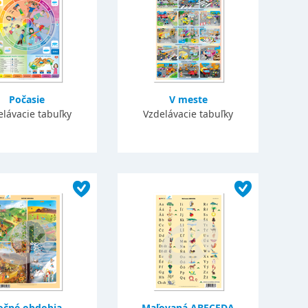
Počasie
V meste
elávacie tabuľky
Vzdelávacie tabuľky
očné obdobia
Maľovaná ABECEDA