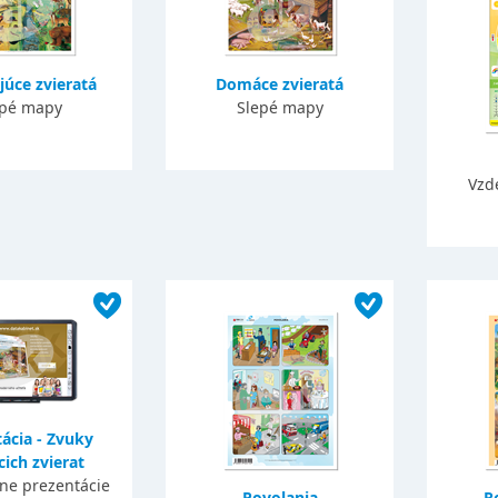
júce zvieratá
Domáce zvieratá
epé mapy
Slepé mapy
Vzd
ácia - Zvuky
ich zvierat
vne prezentácie
Povolania
R