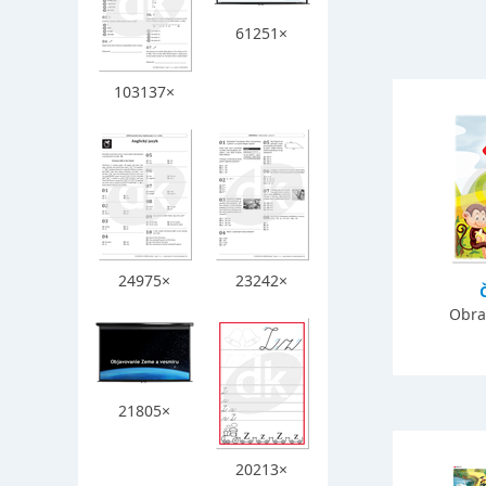
61251×
103137×
24975×
23242×
Obra
21805×
20213×