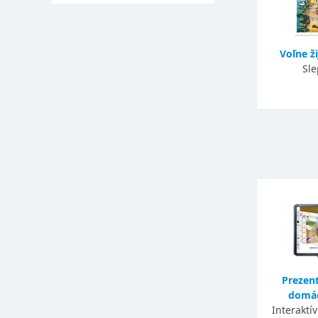
Voľne ži
Sl
Prezent
domác
Interaktí