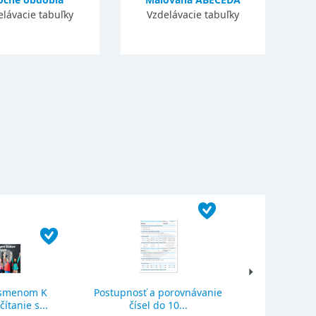
elávacie tabuľky
Vzdelávacie tabuľky
ísmenom K
Postupnosť a porovnávanie
Sčítanie a o
ítanie s...
čísel do 10...
se