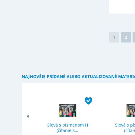
1
2
NAJNOVŠIE PRIDANÉ ALEBO AKTUALIZOVANÉ MATERI
Slová s písmenom H
Slová s p
ký priemer
(čítanie s...
(čítan