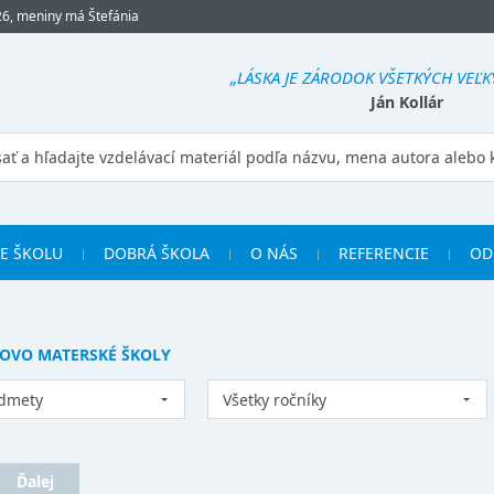
26, meniny má Štefánia
„LÁSKA JE ZÁRODOK VŠETKÝCH VEĽK
Ján Kollár
RE ŠKOLU
DOBRÁ ŠKOLA
O NÁS
REFERENCIE
OD
LOVO MATERSKÉ ŠKOLY
edmety
Všetky ročníky
Ďalej