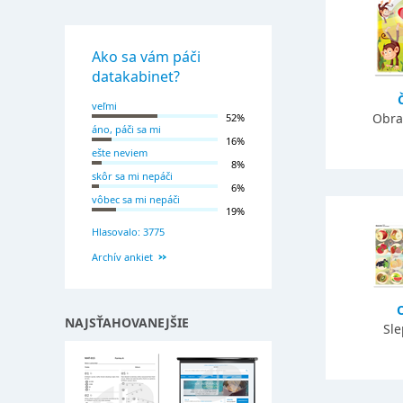
Ako sa vám páči
datakabinet?
veľmi
Obra
52%
áno, páči sa mi
16%
ešte neviem
8%
skôr sa mi nepáči
6%
vôbec sa mi nepáči
19%
Hlasovalo: 3775
Archív ankiet
NAJSŤAHOVANEJŠIE
Sl