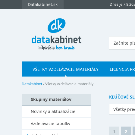
Datakabinet.sk
Dnes je 7.8.20
VŠETKY VZDELÁVACIE MATERIÁLY
LICENCIA P
Datakabinet
/
Všetky vzdelávacie materiály
KĽÚČOVÉ S
Skupiny materiálov
Všetky pr
Novinky a aktualizácie
Vzdelávacie tabuľky
1
2