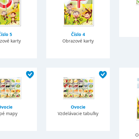
Číslo 5
Číslo 4
zové karty
Obrazové karty
Ovocie
Ovocie
epé mapy
Vzdelávacie tabuľky
O