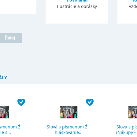
Ilustrácie a obrázky
Vzd
Ďalej
ÁLY
ísmenom Ž
Slová s písmenom Ž -
Slová s p
ie s...
hláskovanie...
(Nákupy - č