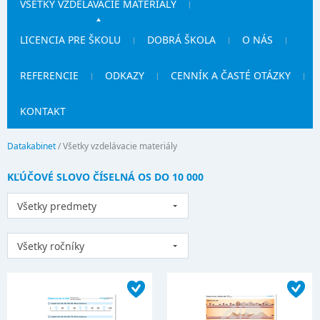
VŠETKY VZDELÁVACIE MATERIÁLY
LICENCIA PRE ŠKOLU
DOBRÁ ŠKOLA
O NÁS
REFERENCIE
ODKAZY
CENNÍK A ČASTÉ OTÁZKY
KONTAKT
Datakabinet
/
Všetky vzdelávacie materiály
KĽÚČOVÉ SLOVO ČÍSELNÁ OS DO 10 000
Všetky predmety
Všetky ročníky