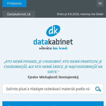
Prihlásenie
SK
Datakabinet.sk
Dnes je 8.8.2026, meniny má Oskár
„KTO NEMÁ PENIAZE, JE CHUDOBNÝ; KTO NEMÁ PRIATEĽOV, JE
CHUDOBNEJŠÍ; ALE KTO NEMÁ SRDCE, JE NAJCHUDOBNEJŠÍ NA
SVETE.“
Fjodor Michajlovič Dostojevskij