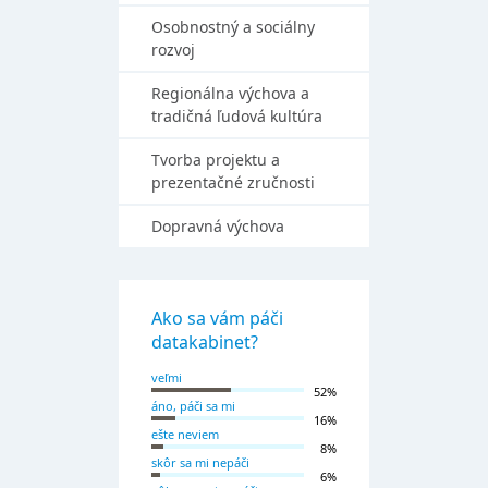
Osobnostný a sociálny
rozvoj
Regionálna výchova a
tradičná ľudová kultúra
Tvorba projektu a
prezentačné zručnosti
Dopravná výchova
Ako sa vám páči
datakabinet?
veľmi
52%
áno, páči sa mi
16%
ešte neviem
8%
skôr sa mi nepáči
6%