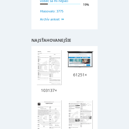
vôbec sa mi nepáči
19%
Hlasovalo: 3775
Archív ankiet
NAJSŤAHOVANEJŠIE
61251×
103137×