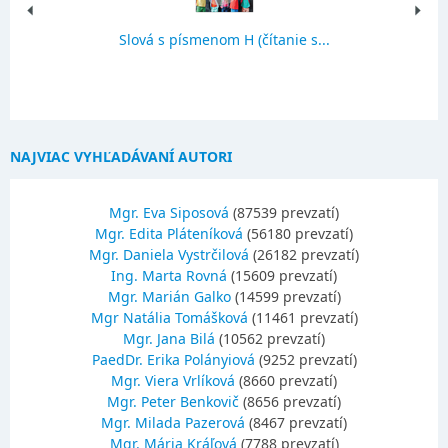
Slová s písmenom H (čítanie s...
NAJVIAC VYHĽADÁVANÍ AUTORI
Mgr. Eva Siposová
(87539 prevzatí)
Mgr. Edita Pláteníková
(56180 prevzatí)
Mgr. Daniela Vystrčilová
(26182 prevzatí)
Ing. Marta Rovná
(15609 prevzatí)
Mgr. Marián Galko
(14599 prevzatí)
Mgr Natália Tomášková
(11461 prevzatí)
Mgr. Jana Bilá
(10562 prevzatí)
PaedDr. Erika Polányiová
(9252 prevzatí)
Mgr. Viera Vrlíková
(8660 prevzatí)
Mgr. Peter Benkovič
(8656 prevzatí)
Mgr. Milada Pazerová
(8467 prevzatí)
Mgr. Mária Kráľová
(7788 prevzatí)