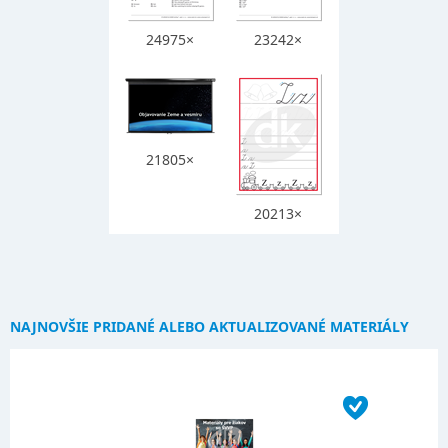
24975×
23242×
21805×
20213×
NAJNOVŠIE PRIDANÉ ALEBO AKTUALIZOVANÉ MATERIÁLY