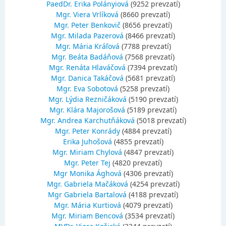
PaedDr. Erika Polányiová
(9252 prevzatí)
Mgr. Viera Vrlíková
(8660 prevzatí)
Mgr. Peter Benkovič
(8656 prevzatí)
Mgr. Milada Pazerová
(8466 prevzatí)
Mgr. Mária Kráľová
(7788 prevzatí)
Mgr. Beáta Badáňová
(7568 prevzatí)
Mgr. Renáta Hlaváčová
(7394 prevzatí)
Mgr. Danica Takáčová
(5681 prevzatí)
Mgr. Eva Sobotová
(5258 prevzatí)
Mgr. Lýdia Rezničáková
(5190 prevzatí)
Mgr. Klára Majorošová
(5189 prevzatí)
Mgr. Andrea Karchutňáková
(5018 prevzatí)
Mgr. Peter Konrády
(4884 prevzatí)
Erika Juhošová
(4855 prevzatí)
Mgr. Miriam Chylová
(4847 prevzatí)
Mgr. Peter Tej
(4820 prevzatí)
Mgr Monika Ághová
(4306 prevzatí)
Mgr. Gabriela Mačáková
(4254 prevzatí)
Mgr Gabriela Bartalová
(4188 prevzatí)
Mgr. Mária Kurtiová
(4079 prevzatí)
Mgr. Miriam Bencová
(3534 prevzatí)