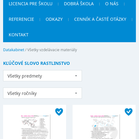
LICENCIA PRE ŠKOLU
DOBRÁ ŠKOLA
O NÁS
REFERENCIE
ODKAZY
CENNÍK A ČASTÉ OTÁZKY
KONTAKT
Datakabinet
/
Všetky vzdelávacie materiály
KĽÚČOVÉ SLOVO RASTLINSTVO
Všetky predmety
Všetky ročníky