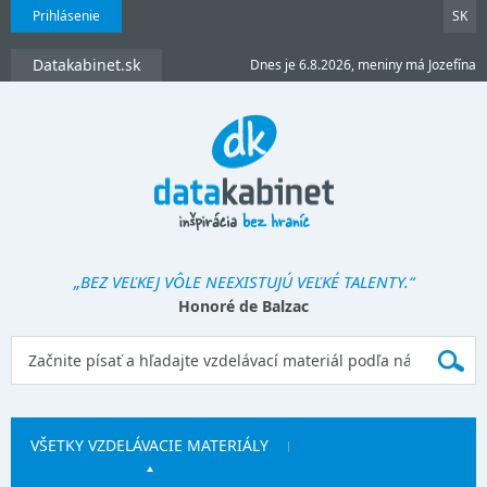
Prihlásenie
SK
Datakabinet.sk
Dnes je 6.8.2026, meniny má Jozefína
„BEZ VEĽKEJ VÔLE NEEXISTUJÚ VEĽKÉ TALENTY.“
Honoré de Balzac
VŠETKY VZDELÁVACIE MATERIÁLY