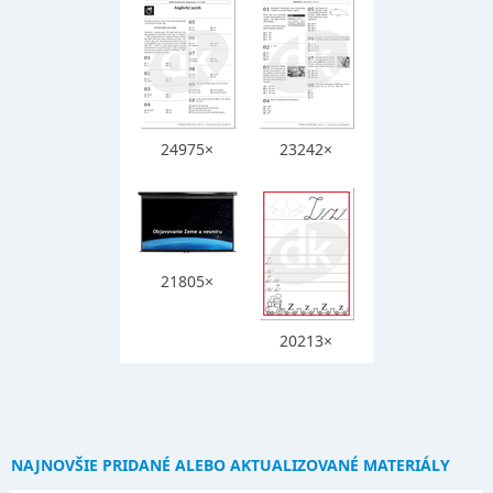
24975×
23242×
21805×
20213×
NAJNOVŠIE PRIDANÉ ALEBO AKTUALIZOVANÉ MATERIÁLY