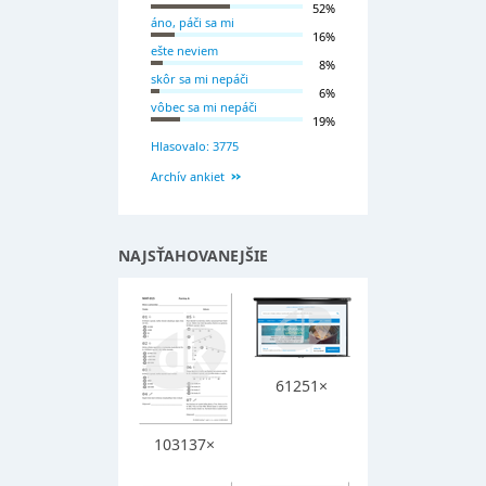
52%
áno, páči sa mi
16%
ešte neviem
8%
skôr sa mi nepáči
6%
vôbec sa mi nepáči
19%
Hlasovalo: 3775
Archív ankiet
NAJSŤAHOVANEJŠIE
61251×
103137×