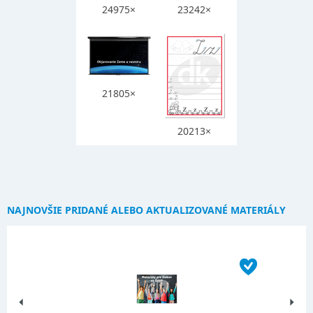
24975×
23242×
21805×
20213×
NAJNOVŠIE PRIDANÉ ALEBO AKTUALIZOVANÉ MATERIÁLY