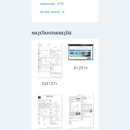
Hlasovalo: 3775
Archív ankiet
NAJSŤAHOVANEJŠIE
61251×
103137×