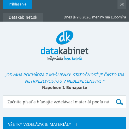
Prihlásenie
SK
Datakabinet.sk
Dnes je 9.8.2026, meniny má Ľubomíra
„ODVAHA POCHÁDZA Z MYŠLIENKY. STATOČNOSŤ JE ČASTO IBA
NETRPEZLIVOSŤOU V NEBEZPEČENSTVE.“
Napoleon I. Bonaparte
VŠETKY VZDELÁVACIE MATERIÁLY