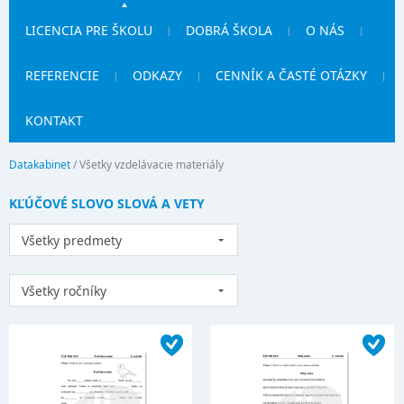
LICENCIA PRE ŠKOLU
DOBRÁ ŠKOLA
O NÁS
REFERENCIE
ODKAZY
CENNÍK A ČASTÉ OTÁZKY
KONTAKT
Datakabinet
/
Všetky vzdelávacie materiály
KĽÚČOVÉ SLOVO SLOVÁ A VETY
Všetky predmety
Všetky ročníky