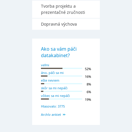
Tvorba projektu a
prezentačné zručnosti
Dopravná výchova
Ako sa vám páči
datakabinet?
veľmi
52%
áno, páči sa mi
16%
ešte neviem
8%
skôr sa mi nepáči
6%
vôbec sa mi nepáči
19%
Hlasovalo: 3775
Archív ankiet