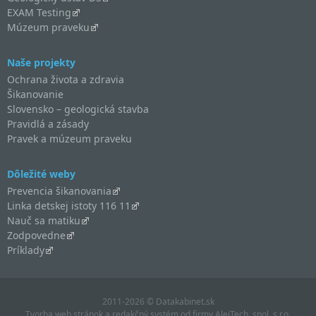
EXAM Testing
Múzeum praveku
Naše projekty
Ochrana života a zdravia
Šikanovanie
Slovensko – geologická stavba
Pravidlá a zásady
Pravek a múzeum praveku
Dôležité weby
Prevencia šikanovania
Linka detskej istoty 116 11
Nauč sa matiku
Zodpovedne
Príklady
2011-2026 © Datakabinet.sk
Tvorba web stránok
a
redakčný systém
od firmy
AlejTech, spol. s r.o.