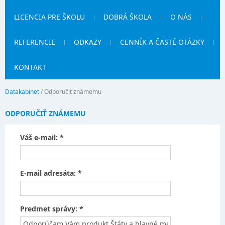
LICENCIA PRE ŠKOLU
DOBRÁ ŠKOLA
O NÁS
REFERENCIE
ODKAZY
CENNÍK A ČASTÉ OTÁZKY
KONTAKT
Datakabinet
/
Odporučiť známemu
ODPORUČIŤ ZNÁMEMU
Váš e-mail: *
E-mail adresáta: *
Predmet správy: *