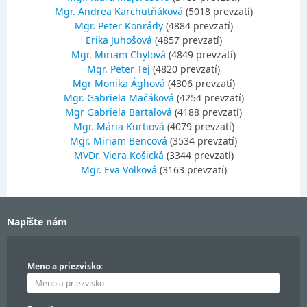
Mgr. Andrea Karchutňáková
(5018 prevzatí)
Mgr. Peter Konrády
(4884 prevzatí)
Erika Juhošová
(4857 prevzatí)
Mgr. Miriam Chylová
(4849 prevzatí)
Mgr. Peter Tej
(4820 prevzatí)
Mgr Monika Ághová
(4306 prevzatí)
Mgr. Gabriela Mačáková
(4254 prevzatí)
Mgr Gabriela Bartalová
(4188 prevzatí)
Mgr. Mária Kurtiová
(4079 prevzatí)
Mgr. Miriam Bencová
(3534 prevzatí)
MVDr. Viera Košická
(3344 prevzatí)
Mgr. Eva Volková
(3163 prevzatí)
Napíšte nám
Meno a priezvisko: