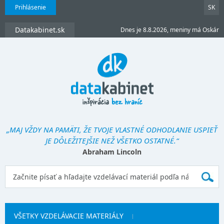
Prihlásenie
SK
Datakabinet.sk
Dnes je 8.8.2026, meniny má Oskár
„MAJ VŽDY NA PAMÄTI, ŽE TVOJE VLASTNÉ ODHODLANIE USPIEŤ
JE DÔLEŽITEJŠIE NEŽ VŠETKO OSTATNÉ.“
Abraham Lincoln
VŠETKY VZDELÁVACIE MATERIÁLY