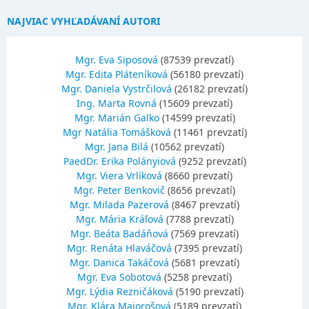
NAJVIAC VYHĽADÁVANÍ AUTORI
Mgr. Eva Siposová
(87539 prevzatí)
Mgr. Edita Pláteníková
(56180 prevzatí)
Mgr. Daniela Vystrčilová
(26182 prevzatí)
Ing. Marta Rovná
(15609 prevzatí)
Mgr. Marián Galko
(14599 prevzatí)
Mgr Natália Tomášková
(11461 prevzatí)
Mgr. Jana Bilá
(10562 prevzatí)
PaedDr. Erika Polányiová
(9252 prevzatí)
Mgr. Viera Vrlíková
(8660 prevzatí)
Mgr. Peter Benkovič
(8656 prevzatí)
Mgr. Milada Pazerová
(8467 prevzatí)
Mgr. Mária Kráľová
(7788 prevzatí)
Mgr. Beáta Badáňová
(7569 prevzatí)
Mgr. Renáta Hlaváčová
(7395 prevzatí)
Mgr. Danica Takáčová
(5681 prevzatí)
Mgr. Eva Sobotová
(5258 prevzatí)
Mgr. Lýdia Rezničáková
(5190 prevzatí)
Mgr. Klára Majorošová
(5189 prevzatí)