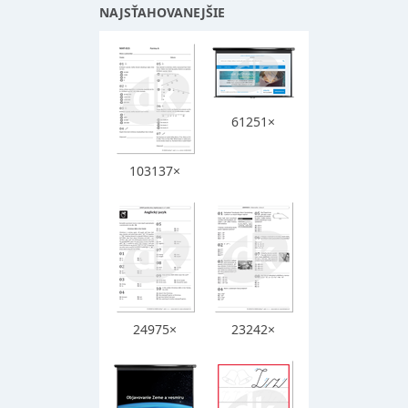
NAJSŤAHOVANEJŠIE
61251×
103137×
24975×
23242×