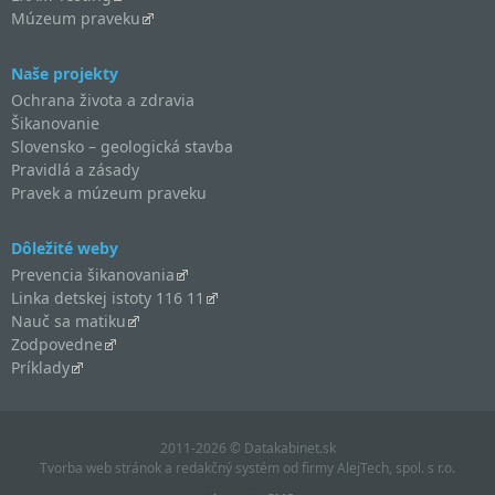
Múzeum praveku
Naše projekty
Ochrana života a zdravia
Šikanovanie
Slovensko – geologická stavba
Pravidlá a zásady
Pravek a múzeum praveku
Dôležité weby
Prevencia šikanovania
Linka detskej istoty 116 11
Nauč sa matiku
Zodpovedne
Príklady
2011-2026 © Datakabinet.sk
Tvorba web stránok
a
redakčný systém
od firmy
AlejTech, spol. s r.o.