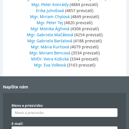
Mgr. Peter Konrády
(4884 prevzatí)
Erika Juhošová
(4857 prevzatí)
Mgr. Miriam Chylová
(4849 prevzatí)
Mgr. Peter Tej
(4820 prevzatí)
Mgr Monika Ághová
(4306 prevzatí)
Mgr. Gabriela Mačáková
(4254 prevzatí)
Mgr Gabriela Bartalová
(4188 prevzatí)
Mgr. Mária Kurtiová
(4079 prevzatí)
Mgr. Miriam Bencová
(3534 prevzatí)
MVDr. Viera Košická
(3344 prevzatí)
Mgr. Eva Volková
(3163 prevzatí)
Napíšte nám
Meno a priezvisko:
E-mail: