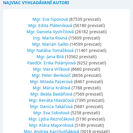
NAJVIAC VYHĽADÁVANÍ AUTORI
Mgr. Eva Siposová
(87539 prevzatí)
Mgr. Edita Pláteníková
(56180 prevzatí)
Mgr. Daniela Vystrčilová
(26182 prevzatí)
Ing. Marta Rovná
(15609 prevzatí)
Mgr. Marián Galko
(14599 prevzatí)
Mgr Natália Tomášková
(11461 prevzatí)
Mgr. Jana Bilá
(10562 prevzatí)
PaedDr. Erika Polányiová
(9252 prevzatí)
Mgr. Viera Vrlíková
(8660 prevzatí)
Mgr. Peter Benkovič
(8656 prevzatí)
Mgr. Milada Pazerová
(8467 prevzatí)
Mgr. Mária Kráľová
(7788 prevzatí)
Mgr. Beáta Badáňová
(7569 prevzatí)
Mgr. Renáta Hlaváčová
(7395 prevzatí)
Mgr. Danica Takáčová
(5681 prevzatí)
Mgr. Eva Sobotová
(5258 prevzatí)
Mgr. Lýdia Rezničáková
(5190 prevzatí)
Mgr. Klára Majorošová
(5189 prevzatí)
Mgr. Andrea Karchutňáková
(5018 prevzatí)