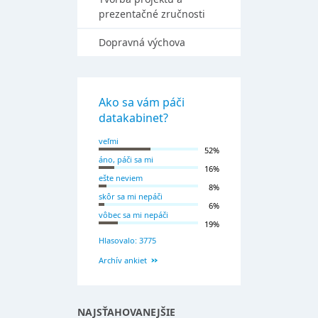
prezentačné zručnosti
Dopravná výchova
Ako sa vám páči
datakabinet?
veľmi
52%
áno, páči sa mi
16%
ešte neviem
8%
skôr sa mi nepáči
6%
vôbec sa mi nepáči
19%
Hlasovalo: 3775
Archív ankiet
NAJSŤAHOVANEJŠIE