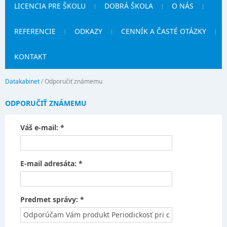
LICENCIA PRE ŠKOLU
DOBRÁ ŠKOLA
O NÁS
REFERENCIE
ODKAZY
CENNÍK A ČASTÉ OTÁZKY
KONTAKT
Datakabinet
/
Odporučiť známemu
ODPORUČIŤ ZNÁMEMU
Váš e-mail: *
E-mail adresáta: *
Predmet správy: *