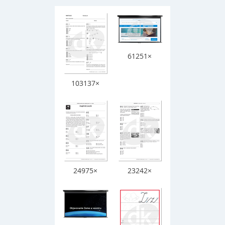
61251×
103137×
24975×
23242×