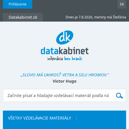
Prihlásenie
SK
Datakabinet.sk
Dnes je 7.8.2026, meniny má Štefánia
„SLOVO MÁ ĽAHKOSŤ VETRA A SILU HROMOV.“
Victor Hugo
VŠETKY VZDELÁVACIE MATERIÁLY