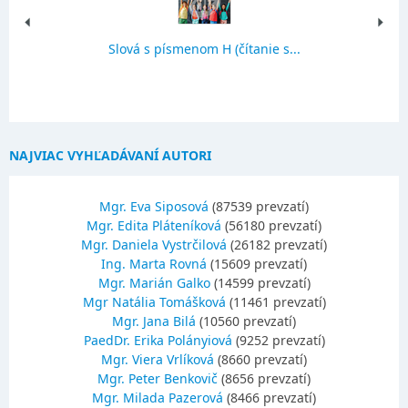
Slová s písmenom H (čítanie s...
NAJVIAC VYHĽADÁVANÍ AUTORI
Mgr. Eva Siposová
(87539 prevzatí)
Mgr. Edita Pláteníková
(56180 prevzatí)
Mgr. Daniela Vystrčilová
(26182 prevzatí)
Ing. Marta Rovná
(15609 prevzatí)
Mgr. Marián Galko
(14599 prevzatí)
Mgr Natália Tomášková
(11461 prevzatí)
Mgr. Jana Bilá
(10560 prevzatí)
PaedDr. Erika Polányiová
(9252 prevzatí)
Mgr. Viera Vrlíková
(8660 prevzatí)
Mgr. Peter Benkovič
(8656 prevzatí)
Mgr. Milada Pazerová
(8466 prevzatí)