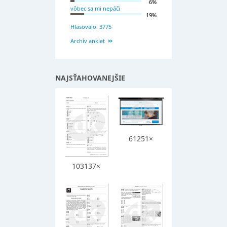
6%
vôbec sa mi nepáči
19%
Hlasovalo: 3775
Archív ankiet
NAJSŤAHOVANEJŠIE
61251×
103137×