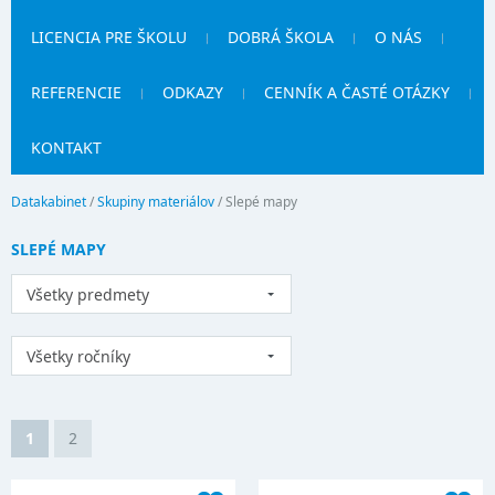
LICENCIA PRE ŠKOLU
DOBRÁ ŠKOLA
O NÁS
REFERENCIE
ODKAZY
CENNÍK A ČASTÉ OTÁZKY
KONTAKT
Datakabinet
/
Skupiny materiálov
/
Slepé mapy
SLEPÉ MAPY
Všetky predmety
Všetky ročníky
1
2