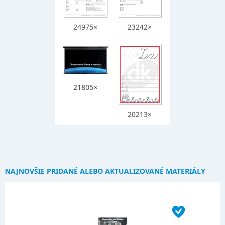
24975×
23242×
21805×
20213×
NAJNOVŠIE PRIDANÉ ALEBO AKTUALIZOVANÉ MATERIÁLY