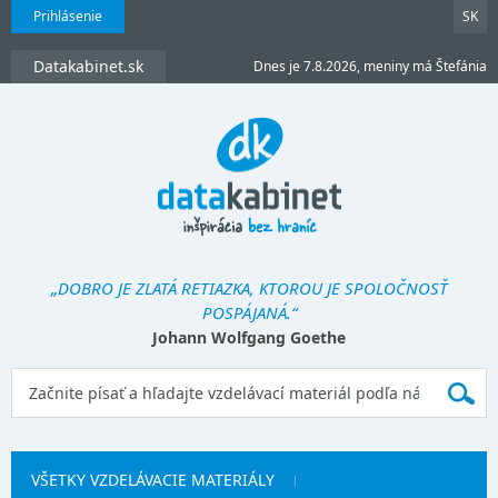
Prihlásenie
SK
Datakabinet.sk
Dnes je 7.8.2026, meniny má Štefánia
„DOBRO JE ZLATÁ RETIAZKA, KTOROU JE SPOLOČNOSŤ
POSPÁJANÁ.“
Johann Wolfgang Goethe
VŠETKY VZDELÁVACIE MATERIÁLY