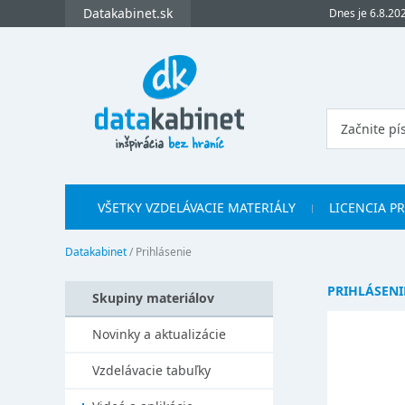
Datakabinet.sk
Dnes je 6.8.20
VŠETKY VZDELÁVACIE MATERIÁLY
LICENCIA P
Datakabinet
/
Prihlásenie
PRIHLÁSENI
Skupiny materiálov
Novinky a aktualizácie
Vzdelávacie tabuľky