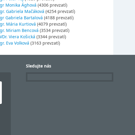
gr Monika Ághová
(4306 prevzatí)
gr. Gabriela Mačáková
(4254 prevzatí)
gr Gabriela Bartalová
(4188 prevzatí)
r. Mária Kurtiová
(4079 prevzatí)
gr. Miriam Bencová
(3534 prevzatí)
Dr. Viera Košická
(3344 prevzatí)
r. Eva Volková
(3163 prevzatí)
Sledujte nás