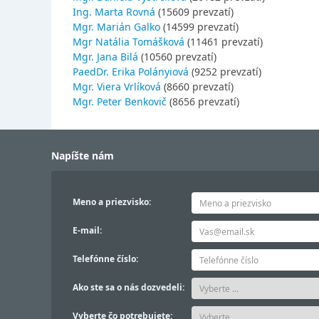
Ing. Marta Rovná
(15609 prevzatí)
Mgr. Marián Galko
(14599 prevzatí)
Mgr Natália Tomášková
(11461 prevzatí)
Mgr. Jana Bilá
(10560 prevzatí)
PaedDr. Erika Polányiová
(9252 prevzatí)
Mgr. Viera Vrlíková
(8660 prevzatí)
Mgr. Peter Benkovič
(8656 prevzatí)
Napíšte nám
Meno a priezvisko:
E-mail:
Telefónne číslo:
Ako ste sa o nás dozvedeli:
Vyberte čo potrebujete: