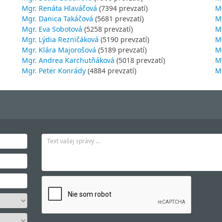
Mgr. Renáta Hlaváčová
(7394 prevzatí)
M
Mgr. Danica Takáčová
(5681 prevzatí)
M
Mgr. Eva Sobotová
(5258 prevzatí)
M
Mgr. Lýdia Rezničáková
(5190 prevzatí)
Mg
Mgr. Klára Majorošová
(5189 prevzatí)
M
Mgr. Andrea Karchutňáková
(5018 prevzatí)
MV
Mgr. Peter Konrády
(4884 prevzatí)
Mg