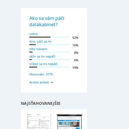
Ako sa vám páči
datakabinet?
veľmi
52%
áno, páči sa mi
16%
ešte neviem
8%
skôr sa mi nepáči
6%
vôbec sa mi nepáči
19%
Hlasovalo: 3775
Archív ankiet
NAJSŤAHOVANEJŠIE