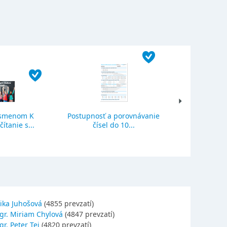
ísmenom K
Postupnosť a porovnávanie
Sčítanie a o
ítanie s...
čísel do 10...
se
ika Juhošová
(4855 prevzatí)
gr. Miriam Chylová
(4847 prevzatí)
r. Peter Tej
(4820 prevzatí)