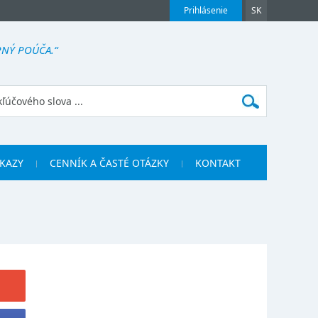
Prihlásenie
SK
NÝ POÚČA.“
KAZY
CENNÍK A ČASTÉ OTÁZKY
KONTAKT