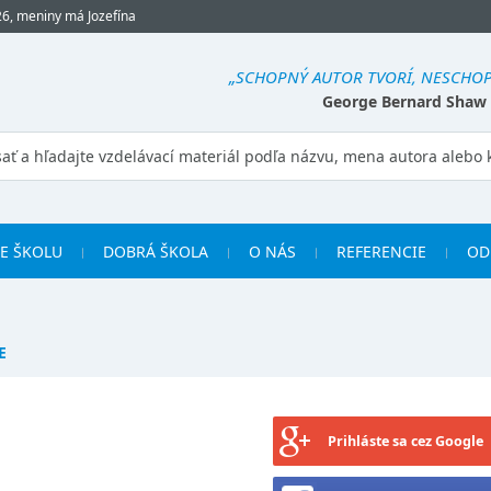
26, meniny má Jozefína
„SCHOPNÝ AUTOR TVORÍ, NESCHOP
George Bernard Shaw
RE ŠKOLU
DOBRÁ ŠKOLA
O NÁS
REFERENCIE
OD
E
Prihláste sa cez Google