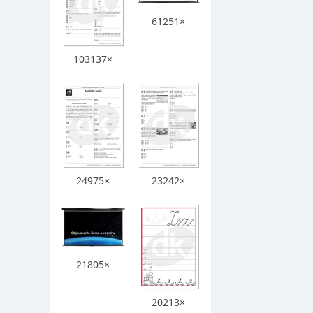
61251×
103137×
24975×
23242×
21805×
20213×