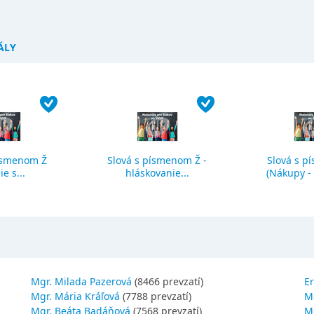
ÁLY
ísmenom Ž
Slová s písmenom Ž -
Slová s p
ie s...
hláskovanie...
(Nákupy - č
Mgr. Milada Pazerová
(8466 prevzatí)
Er
Mgr. Mária Kráľová
(7788 prevzatí)
M
Mgr. Beáta Badáňová
(7568 prevzatí)
Mg