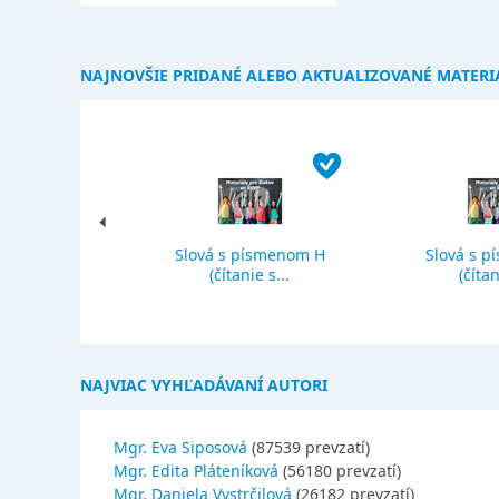
NAJNOVŠIE PRIDANÉ ALEBO AKTUALIZOVANÉ MATERI
Slová s písmenom H
Slová s p
ký priemer
(čítanie s...
(čítan
NAJVIAC VYHĽADÁVANÍ AUTORI
Mgr. Eva Siposová
(87539 prevzatí)
Mgr. Edita Pláteníková
(56180 prevzatí)
Mgr. Daniela Vystrčilová
(26182 prevzatí)