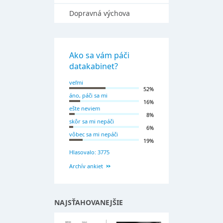
Dopravná výchova
Ako sa vám páči
datakabinet?
veľmi
52%
áno, páči sa mi
16%
ešte neviem
8%
skôr sa mi nepáči
6%
vôbec sa mi nepáči
19%
Hlasovalo: 3775
Archív ankiet
NAJSŤAHOVANEJŠIE