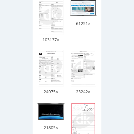
61251×
103137×
24975×
23242×
21805×