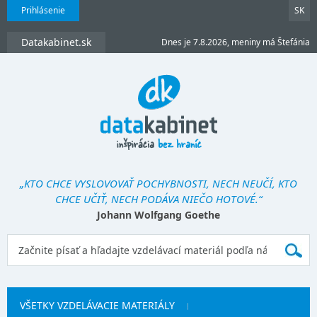
Prihlásenie
SK
Datakabinet.sk
Dnes je 7.8.2026, meniny má Štefánia
„KTO CHCE VYSLOVOVAŤ POCHYBNOSTI, NECH NEUČÍ, KTO
CHCE UČIŤ, NECH PODÁVA NIEČO HOTOVÉ.“
Johann Wolfgang Goethe
VŠETKY VZDELÁVACIE MATERIÁLY