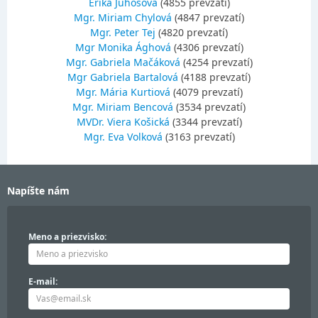
Erika Juhošová
(4855 prevzatí)
Mgr. Miriam Chylová
(4847 prevzatí)
Mgr. Peter Tej
(4820 prevzatí)
Mgr Monika Ághová
(4306 prevzatí)
Mgr. Gabriela Mačáková
(4254 prevzatí)
Mgr Gabriela Bartalová
(4188 prevzatí)
Mgr. Mária Kurtiová
(4079 prevzatí)
Mgr. Miriam Bencová
(3534 prevzatí)
MVDr. Viera Košická
(3344 prevzatí)
Mgr. Eva Volková
(3163 prevzatí)
Napíšte nám
Meno a priezvisko:
E-mail: