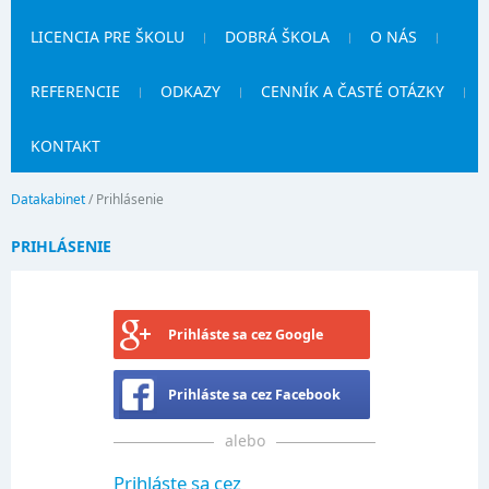
LICENCIA PRE ŠKOLU
DOBRÁ ŠKOLA
O NÁS
REFERENCIE
ODKAZY
CENNÍK A ČASTÉ OTÁZKY
KONTAKT
Datakabinet
/
Prihlásenie
PRIHLÁSENIE
Prihláste sa cez Google
Prihláste sa cez Facebook
alebo
Prihláste sa cez