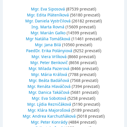
Mgr. Eva Siposová
(87539 prevzatí)
Mgr. Edita Pláteníková
(56180 prevzatí)
Mgr. Daniela Vystrčilová
(26182 prevzatí)
Ing. Marta Rovná
(15609 prevzatí)
Mgr. Marián Galko
(14599 prevzatí)
Mgr Natália Tomášková
(11461 prevzatí)
Mgr. Jana Bilá
(10560 prevzatí)
PaedDr. Erika Polányiová
(9252 prevzatí)
Mgr. Viera Vrlíková
(8660 prevzatí)
Mgr. Peter Benkovič
(8656 prevzatí)
Mgr. Milada Pazerová
(8466 prevzatí)
Mgr. Mária Kráľová
(7788 prevzatí)
Mgr. Beáta Badáňová
(7568 prevzatí)
Mgr. Renáta Hlaváčová
(7394 prevzatí)
Mgr. Danica Takáčová
(5681 prevzatí)
Mgr. Eva Sobotová
(5258 prevzatí)
Mgr. Lýdia Rezničáková
(5190 prevzatí)
Mgr. Klára Majorošová
(5189 prevzatí)
Mgr. Andrea Karchutňáková
(5018 prevzatí)
Mgr. Peter Konrády
(4884 prevzatí)