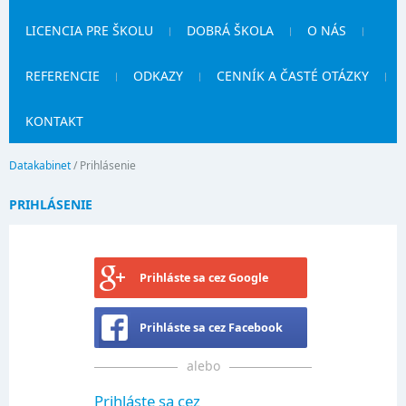
LICENCIA PRE ŠKOLU
DOBRÁ ŠKOLA
O NÁS
REFERENCIE
ODKAZY
CENNÍK A ČASTÉ OTÁZKY
KONTAKT
Datakabinet
/
Prihlásenie
PRIHLÁSENIE
Prihláste sa cez Google
Prihláste sa cez Facebook
alebo
Prihláste sa cez