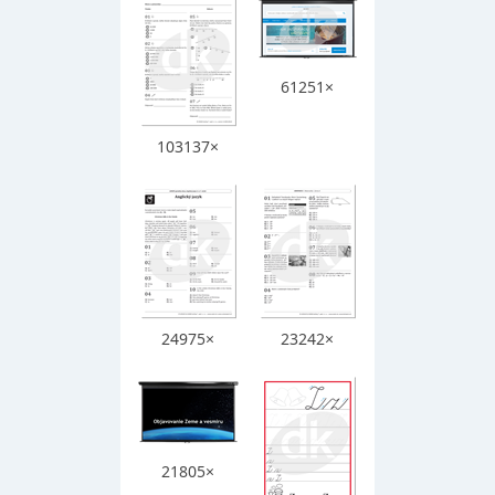
61251×
103137×
24975×
23242×
21805×