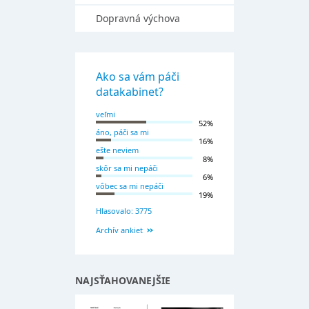
Dopravná výchova
Ako sa vám páči
datakabinet?
veľmi
52%
áno, páči sa mi
16%
ešte neviem
8%
skôr sa mi nepáči
6%
vôbec sa mi nepáči
19%
Hlasovalo: 3775
Archív ankiet
NAJSŤAHOVANEJŠIE