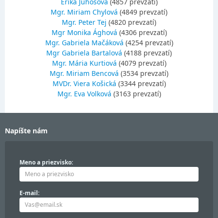
Erika Juhošová
(4857 prevzatí)
Mgr. Miriam Chylová
(4849 prevzatí)
Mgr. Peter Tej
(4820 prevzatí)
Mgr Monika Ághová
(4306 prevzatí)
Mgr. Gabriela Mačáková
(4254 prevzatí)
Mgr Gabriela Bartalová
(4188 prevzatí)
Mgr. Mária Kurtiová
(4079 prevzatí)
Mgr. Miriam Bencová
(3534 prevzatí)
MVDr. Viera Košická
(3344 prevzatí)
Mgr. Eva Volková
(3163 prevzatí)
Napíšte nám
Meno a priezvisko:
E-mail: