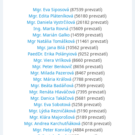
Mgr. Eva Siposová
(87539 prevzatí)
Mgr. Edita Pláteníková
(56180 prevzatí)
Mgr. Daniela Vystrčilová
(26182 prevzatí)
Ing. Marta Rovná
(15609 prevzatí)
Mgr. Marián Galko
(14599 prevzatí)
Mgr Natália Tomášková
(11461 prevzatí)
Mgr. Jana Bilá
(10562 prevzatí)
PaedDr. Erika Polányiová
(9252 prevzatí)
Mgr. Viera Vrlíková
(8660 prevzatí)
Mgr. Peter Benkovič
(8656 prevzatí)
Mgr. Milada Pazerová
(8467 prevzatí)
Mgr. Mária Kráľová
(7788 prevzatí)
Mgr. Beáta Badáňová
(7569 prevzatí)
Mgr. Renáta Hlaváčová
(7395 prevzatí)
Mgr. Danica Takáčová
(5681 prevzatí)
Mgr. Eva Sobotová
(5258 prevzatí)
Mgr. Lýdia Rezničáková
(5190 prevzatí)
Mgr. Klára Majorošová
(5189 prevzatí)
Mgr. Andrea Karchutňáková
(5018 prevzatí)
Mgr. Peter Konrády
(4884 prevzatí)