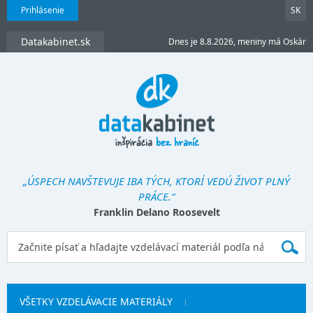
Prihlásenie
SK
Datakabinet.sk
Dnes je 8.8.2026, meniny má Oskár
„ÚSPECH NAVŠTEVUJE IBA TÝCH, KTORÍ VEDÚ ŽIVOT PLNÝ
PRÁCE.“
Franklin Delano Roosevelt
VŠETKY VZDELÁVACIE MATERIÁLY