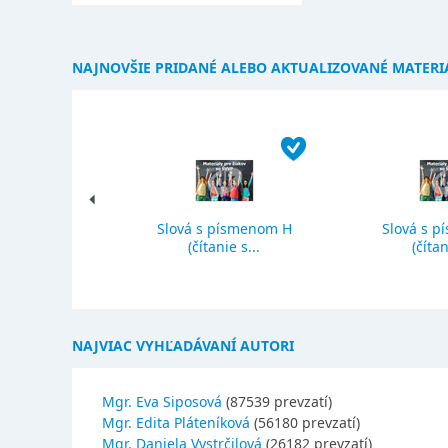
NAJNOVŠIE PRIDANÉ ALEBO AKTUALIZOVANÉ MATERI
Slová s písmenom H
Slová s p
ký priemer
(čítanie s...
(čítan
NAJVIAC VYHĽADÁVANÍ AUTORI
Mgr. Eva Siposová
(87539 prevzatí)
Mgr. Edita Pláteníková
(56180 prevzatí)
Mgr. Daniela Vystrčilová
(26182 prevzatí)