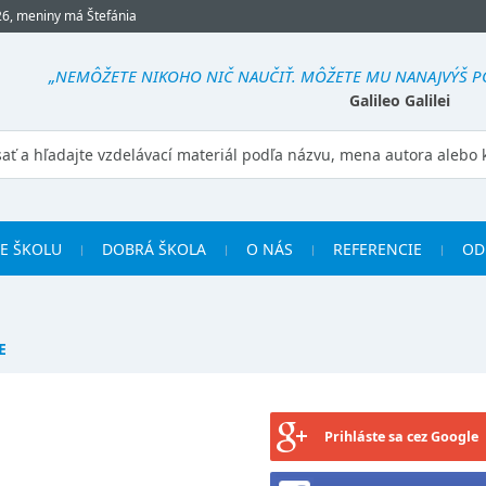
26, meniny má Štefánia
„NEMÔŽETE NIKOHO NIČ NAUČIŤ. MÔŽETE MU NANAJVÝŠ POM
Galileo Galilei
RE ŠKOLU
DOBRÁ ŠKOLA
O NÁS
REFERENCIE
OD
E
Prihláste sa cez Google