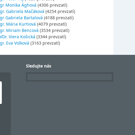
gr Monika Ághová
(4306 prevzatí)
gr. Gabriela Mačáková
(4254 prevzatí)
gr Gabriela Bartalová
(4188 prevzatí)
r. Mária Kurtiová
(4079 prevzatí)
gr. Miriam Bencová
(3534 prevzatí)
Dr. Viera Košická
(3344 prevzatí)
r. Eva Volková
(3163 prevzatí)
Sledujte nás