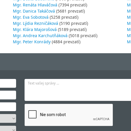
Mgr. Renáta Hlaváčová
(7394 prevzatí)
M
Mgr. Danica Takáčová
(5681 prevzatí)
M
Mgr. Eva Sobotová
(5258 prevzatí)
M
Mgr. Lýdia Rezničáková
(5190 prevzatí)
Mg
Mgr. Klára Majorošová
(5189 prevzatí)
M
Mgr. Andrea Karchutňáková
(5018 prevzatí)
MV
Mgr. Peter Konrády
(4884 prevzatí)
Mg