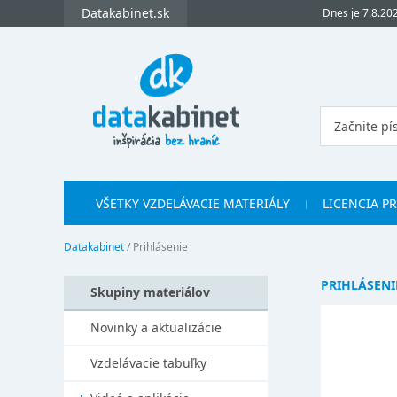
Datakabinet.sk
Dnes je 7.8.20
VŠETKY VZDELÁVACIE MATERIÁLY
LICENCIA P
Datakabinet
/
Prihlásenie
PRIHLÁSENI
Skupiny materiálov
Novinky a aktualizácie
Vzdelávacie tabuľky