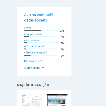
Ako sa vám páči
datakabinet?
veľmi
52%
áno, páči sa mi
16%
ešte neviem
8%
skôr sa mi nepáči
6%
vôbec sa mi nepáči
19%
Hlasovalo: 3775
Archív ankiet
NAJSŤAHOVANEJŠIE