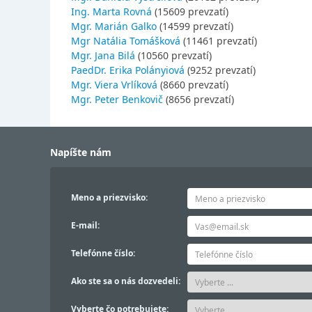
Ing. Marta Rovná
(15609 prevzatí)
Mgr. Marián Galko
(14599 prevzatí)
Mgr Natália Tomášková
(11461 prevzatí)
Mgr. Jana Bilá
(10560 prevzatí)
PaedDr. Erika Polányiová
(9252 prevzatí)
Mgr. Viera Vrlíková
(8660 prevzatí)
Mgr. Peter Benkovič
(8656 prevzatí)
Napíšte nám
Meno a priezvisko:
E-mail:
Telefónne číslo:
Ako ste sa o nás dozvedeli:
Vyberte čo potrebujete: