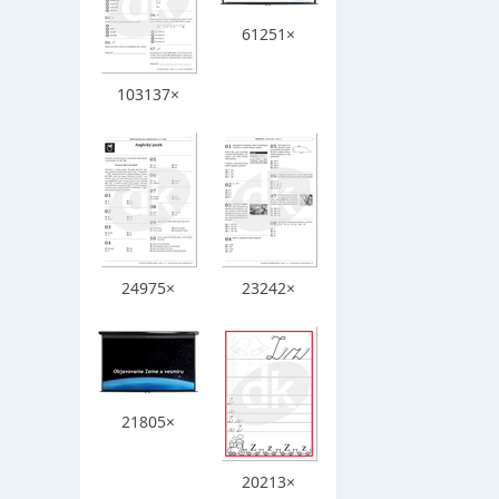
61251×
103137×
24975×
23242×
21805×
20213×