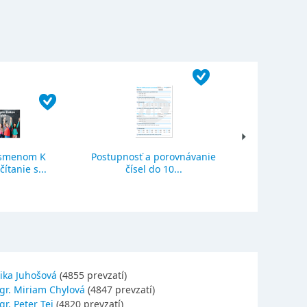
ísmenom K
Postupnosť a porovnávanie
Sčítanie a o
ítanie s...
čísel do 10...
se
ika Juhošová
(4855 prevzatí)
gr. Miriam Chylová
(4847 prevzatí)
r. Peter Tej
(4820 prevzatí)