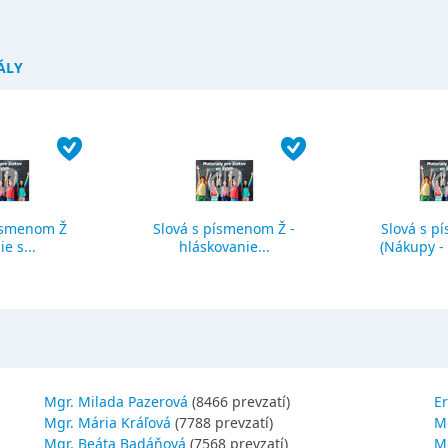
ÁLY
ísmenom Ž
Slová s písmenom Ž -
Slová s p
ie s...
hláskovanie...
(Nákupy - č
Mgr. Milada Pazerová
(8466 prevzatí)
Er
Mgr. Mária Kráľová
(7788 prevzatí)
M
Mgr. Beáta Badáňová
(7568 prevzatí)
Mg