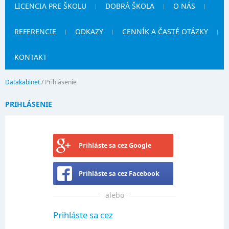
LICENCIA PRE ŠKOLU
DOBRÁ ŠKOLA
O NÁS
REFERENCIE
ODKAZY
CENNÍK A ČASTÉ OTÁZKY
KONTAKT
Datakabinet
/
Prihlásenie
PRIHLÁSENIE
Prihláste sa cez Google
Prihláste sa cez Facebook
alebo
Prihláste sa cez