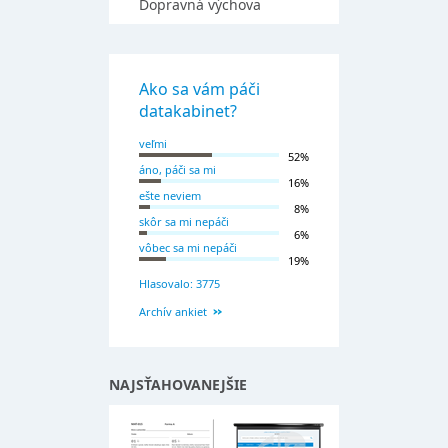
Dopravná výchova
Ako sa vám páči
datakabinet?
veľmi
52%
áno, páči sa mi
16%
ešte neviem
8%
skôr sa mi nepáči
6%
vôbec sa mi nepáči
19%
Hlasovalo: 3775
Archív ankiet
NAJSŤAHOVANEJŠIE