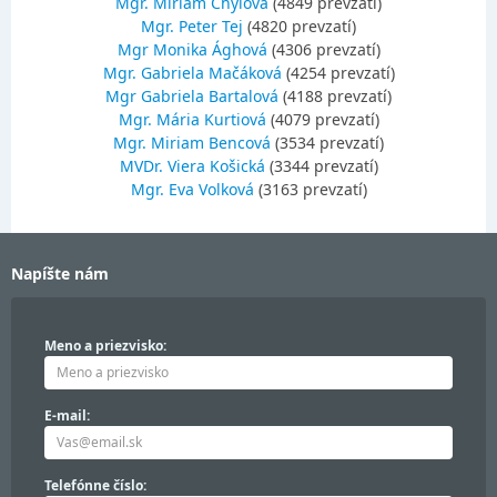
Mgr. Miriam Chylová
(4849 prevzatí)
Mgr. Peter Tej
(4820 prevzatí)
Mgr Monika Ághová
(4306 prevzatí)
Mgr. Gabriela Mačáková
(4254 prevzatí)
Mgr Gabriela Bartalová
(4188 prevzatí)
Mgr. Mária Kurtiová
(4079 prevzatí)
Mgr. Miriam Bencová
(3534 prevzatí)
MVDr. Viera Košická
(3344 prevzatí)
Mgr. Eva Volková
(3163 prevzatí)
Napíšte nám
Meno a priezvisko:
E-mail:
Telefónne číslo: