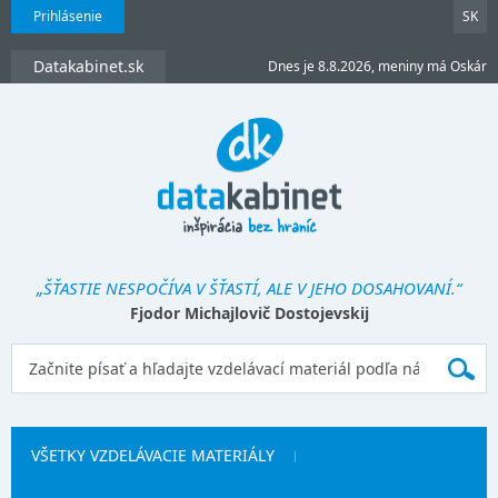
Prihlásenie
SK
Datakabinet.sk
Dnes je 8.8.2026, meniny má Oskár
„ŠŤASTIE NESPOČÍVA V ŠŤASTÍ, ALE V JEHO DOSAHOVANÍ.“
Fjodor Michajlovič Dostojevskij
VŠETKY VZDELÁVACIE MATERIÁLY