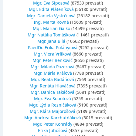
Mgr. Eva Siposová
(87539 prevzatí)
Mgr. Edita Pláteníková
(56180 prevzatí)
Mgr. Daniela Vystrčilová
(26182 prevzatí)
Ing. Marta Rovná
(15609 prevzatí)
Mgr. Marián Galko
(14599 prevzatí)
Mgr Natália Tomášková
(11461 prevzatí)
Mgr. Jana Bilá
(10562 prevzatí)
PaedDr. Erika Polányiová
(9252 prevzatí)
Mgr. Viera Vrlíková
(8660 prevzatí)
Mgr. Peter Benkovič
(8656 prevzatí)
Mgr. Milada Pazerová
(8467 prevzatí)
Mgr. Mária Kráľová
(7788 prevzatí)
Mgr. Beáta Badáňová
(7569 prevzatí)
Mgr. Renáta Hlaváčová
(7395 prevzatí)
Mgr. Danica Takáčová
(5681 prevzatí)
Mgr. Eva Sobotová
(5258 prevzatí)
Mgr. Lýdia Rezničáková
(5190 prevzatí)
Mgr. Klára Majorošová
(5189 prevzatí)
Mgr. Andrea Karchutňáková
(5018 prevzatí)
Mgr. Peter Konrády
(4884 prevzatí)
Erika Juhošová
(4857 prevzatí)