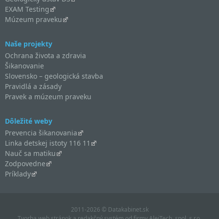
EXAM Testing
Múzeum praveku
Naše projekty
Ochrana života a zdravia
Šikanovanie
Slovensko – geologická stavba
Pravidlá a zásady
Pravek a múzeum praveku
Dôležité weby
Prevencia šikanovania
Linka detskej istoty 116 11
Nauč sa matiku
Zodpovedne
Príklady
2011-2026 © Datakabinet.sk
Tvorba web stránok
a
redakčný systém
od firmy
AlejTech, spol. s r.o.