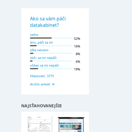
Ako sa vám páči
datakabinet?
veľmi
52%
áno, páči sa mi
16%
ešte neviem
8%
skôr sa mi nepáči
6%
vôbec sa mi nepáči
19%
Hlasovalo: 3775
Archív ankiet
NAJSŤAHOVANEJŠIE