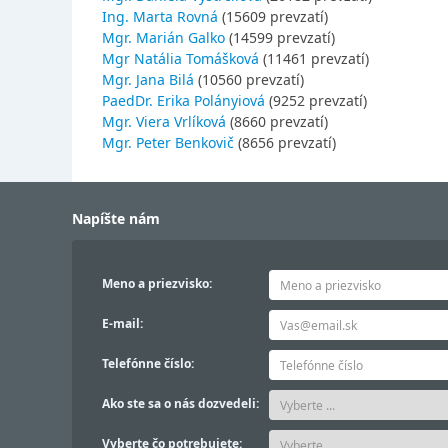
Ing. Marta Rovná
(15609 prevzatí)
Mgr. Marián Galko
(14599 prevzatí)
Mgr Natália Tomášková
(11461 prevzatí)
Mgr. Jana Bilá
(10560 prevzatí)
PaedDr. Erika Polányiová
(9252 prevzatí)
Mgr. Viera Vrlíková
(8660 prevzatí)
Mgr. Peter Benkovič
(8656 prevzatí)
Napíšte nám
Meno a priezvisko:
E-mail:
Telefónne číslo:
Ako ste sa o nás dozvedeli:
Vyberte čo potrebujete: