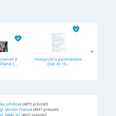
ísmenom K
Postupnosť a porovnávanie
Sčítanie a o
ítanie s...
čísel do 10...
se
ika Juhošová
(4855 prevzatí)
gr. Miriam Chylová
(4847 prevzatí)
r. Peter Tej
(4820 prevzatí)