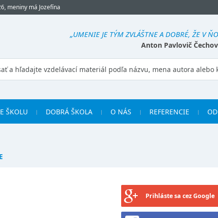
26, meniny má Jozefína
„UMENIE JE TÝM ZVLÁŠTNE A DOBRÉ, ŽE V 
Anton Pavlovič Čechov
RE ŠKOLU
DOBRÁ ŠKOLA
O NÁS
REFERENCIE
OD
E
Prihláste sa cez Google