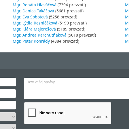
Mgr. Renáta Hlaváčová
(7394 prevzatí)
M
Mgr. Danica Takáčová
(5681 prevzatí)
M
Mgr. Eva Sobotová
(5258 prevzatí)
M
Mgr. Lýdia Rezničáková
(5190 prevzatí)
Mg
Mgr. Klára Majorošová
(5189 prevzatí)
M
Mgr. Andrea Karchutňáková
(5018 prevzatí)
MV
Mgr. Peter Konrády
(4884 prevzatí)
Mg