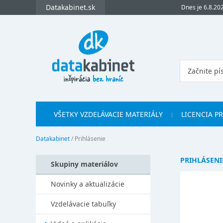
Datakabinet.sk
Dnes je 6.8.20
VŠETKY VZDELÁVACIE MATERIÁLY
LICENCIA P
Datakabinet
/
Prihlásenie
PRIHLÁSENI
Skupiny materiálov
Novinky a aktualizácie
Vzdelávacie tabuľky