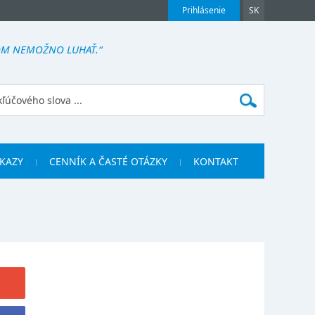
Prihlásenie
SK
ŇOM NEMOŽNO LUHAŤ.“
KAZY
CENNÍK A ČASTÉ OTÁZKY
KONTAKT