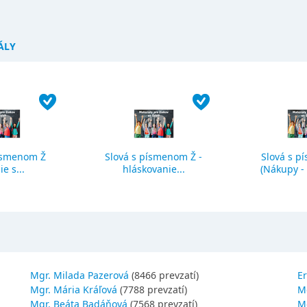
ÁLY
ísmenom Ž
Slová s písmenom Ž -
Slová s p
ie s...
hláskovanie...
(Nákupy - č
Mgr. Milada Pazerová
(8466 prevzatí)
Er
Mgr. Mária Kráľová
(7788 prevzatí)
M
Mgr. Beáta Badáňová
(7568 prevzatí)
Mg