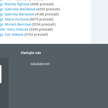
gr Monika Ághová
(4306 prevzatí)
gr. Gabriela Mačáková
(4254 prevzatí)
gr Gabriela Bartalová
(4188 prevzatí)
r. Mária Kurtiová
(4079 prevzatí)
gr. Miriam Bencová
(3534 prevzatí)
Dr. Viera Košická
(3344 prevzatí)
r. Eva Volková
(3163 prevzatí)
Sledujte nás
datakabinet