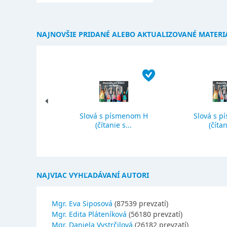
NAJNOVŠIE PRIDANÉ ALEBO AKTUALIZOVANÉ MATERI
Slová s písmenom H
Slová s p
ký priemer
(čítanie s...
(čítan
NAJVIAC VYHĽADÁVANÍ AUTORI
Mgr. Eva Siposová
(87539 prevzatí)
Mgr. Edita Pláteníková
(56180 prevzatí)
Mgr. Daniela Vystrčilová
(26182 prevzatí)