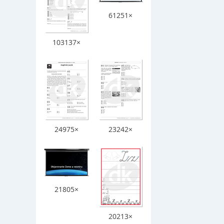
61251×
103137×
24975×
23242×
21805×
20213×