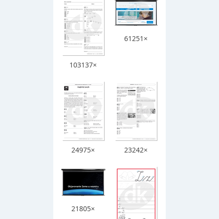
61251×
103137×
24975×
23242×
21805×