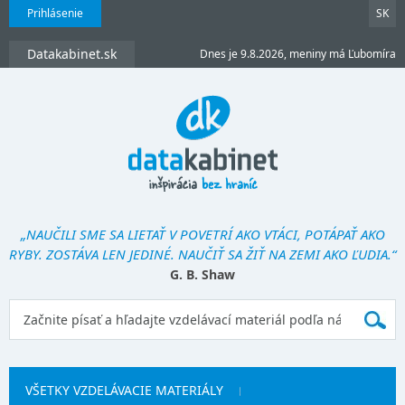
Prihlásenie
SK
Datakabinet.sk
Dnes je 9.8.2026, meniny má Ľubomíra
„NAUČILI SME SA LIETAŤ V POVETRÍ AKO VTÁCI, POTÁPAŤ AKO
RYBY. ZOSTÁVA LEN JEDINÉ. NAUČIŤ SA ŽIŤ NA ZEMI AKO ĽUDIA.“
G. B. Shaw
VŠETKY VZDELÁVACIE MATERIÁLY