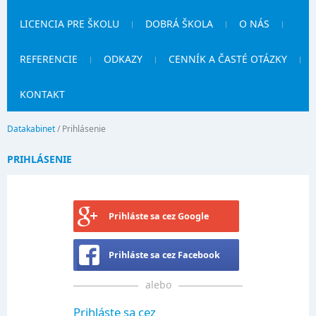
LICENCIA PRE ŠKOLU
DOBRÁ ŠKOLA
O NÁS
REFERENCIE
ODKAZY
CENNÍK A ČASTÉ OTÁZKY
KONTAKT
Datakabinet
/
Prihlásenie
PRIHLÁSENIE
Prihláste sa cez Google
Prihláste sa cez Facebook
alebo
Prihláste sa cez