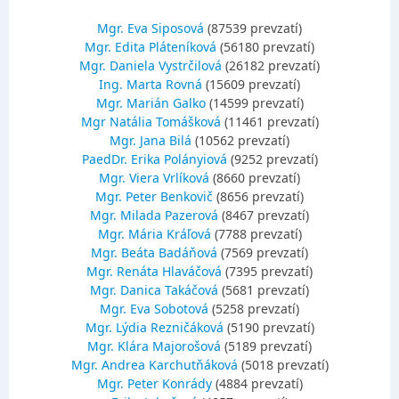
Mgr. Eva Siposová
(87539 prevzatí)
Mgr. Edita Pláteníková
(56180 prevzatí)
Mgr. Daniela Vystrčilová
(26182 prevzatí)
Ing. Marta Rovná
(15609 prevzatí)
Mgr. Marián Galko
(14599 prevzatí)
Mgr Natália Tomášková
(11461 prevzatí)
Mgr. Jana Bilá
(10562 prevzatí)
PaedDr. Erika Polányiová
(9252 prevzatí)
Mgr. Viera Vrlíková
(8660 prevzatí)
Mgr. Peter Benkovič
(8656 prevzatí)
Mgr. Milada Pazerová
(8467 prevzatí)
Mgr. Mária Kráľová
(7788 prevzatí)
Mgr. Beáta Badáňová
(7569 prevzatí)
Mgr. Renáta Hlaváčová
(7395 prevzatí)
Mgr. Danica Takáčová
(5681 prevzatí)
Mgr. Eva Sobotová
(5258 prevzatí)
Mgr. Lýdia Rezničáková
(5190 prevzatí)
Mgr. Klára Majorošová
(5189 prevzatí)
Mgr. Andrea Karchutňáková
(5018 prevzatí)
Mgr. Peter Konrády
(4884 prevzatí)