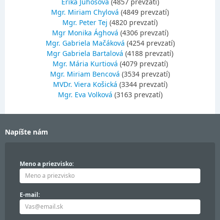
Erika Juhošová
(4857 prevzatí)
Mgr. Miriam Chylová
(4849 prevzatí)
Mgr. Peter Tej
(4820 prevzatí)
Mgr Monika Ághová
(4306 prevzatí)
Mgr. Gabriela Mačáková
(4254 prevzatí)
Mgr Gabriela Bartalová
(4188 prevzatí)
Mgr. Mária Kurtiová
(4079 prevzatí)
Mgr. Miriam Bencová
(3534 prevzatí)
MVDr. Viera Košická
(3344 prevzatí)
Mgr. Eva Volková
(3163 prevzatí)
Napíšte nám
Meno a priezvisko:
E-mail: