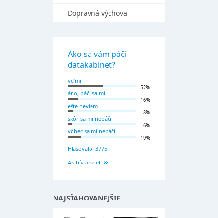
Dopravná výchova
Ako sa vám páči
datakabinet?
veľmi
52%
áno, páči sa mi
16%
ešte neviem
8%
skôr sa mi nepáči
6%
vôbec sa mi nepáči
19%
Hlasovalo: 3775
Archív ankiet
NAJSŤAHOVANEJŠIE